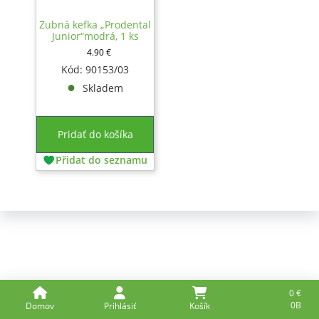
Zubná kefka „Prodental
Junior“modrá, 1 ks
4.90
€
Kód: 90153/03
Skladem
Pridať do košíka
Přidat do seznamu
0
€
0B
Domov
Prihlásiť
Košík