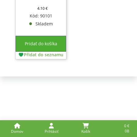
4.10
€
Kód: 90101
Skladem
Pridať do košíka
Přidat do seznamu
0
€
0B
Domov
Prihlásiť
Košík