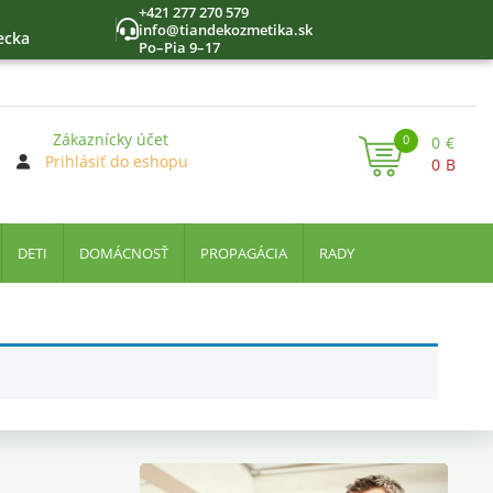
+421 277 270 579
info@tiandekozmetika.sk
ecka
Po–Pia 9–17
Zákaznícky účet
0
0
€
Prihlásiť do eshopu
0
B
DETI
DOMÁCNOSŤ
PROPAGÁCIA
RADY