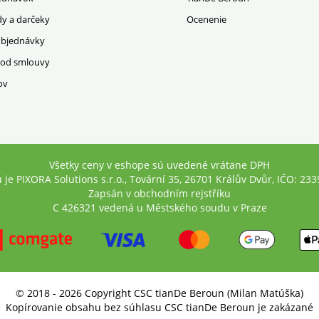
dy a darčeky
Ocenenie
objednávky
 od smlouvy
ov
Všetky ceny v eshope sú uvedené vrátane DPH
je PIXORA Solutions s.r.o., Tovární 35, 26701 Králův Dvůr, IČO: 23
Zapsán v obchodním rejstříku
C 426321 vedená u Městského soudu v Praze
© 2018 - 2026 Copyright CSC tianDe Beroun (Milan Matúška)
Kopírovanie obsahu bez súhlasu CSC tianDe Beroun je zakázané