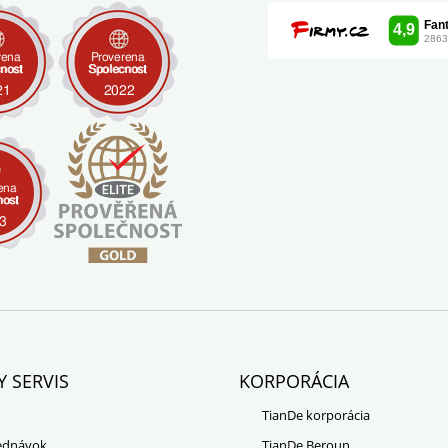
Y SERVIS
KORPORÁCIA
TianDe korporácia
jednávok
TianDe Beroun