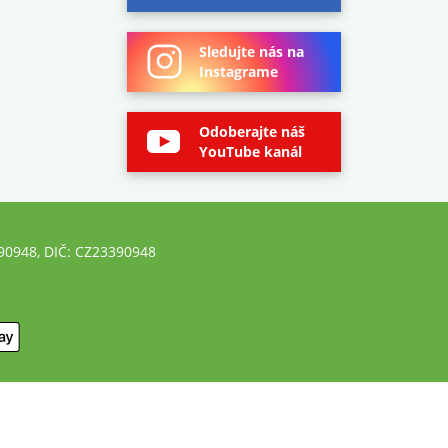
Sledujte nás na
Instagrame
Odoberajte náš
YouTube kanál
390948, DIČ: CZ23390948