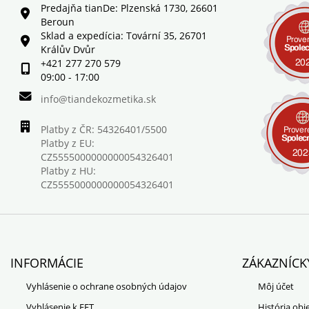
Predajňa tianDe: Plzenská 1730, 26601
Beroun
Sklad a expedícia: Tovární 35, 26701
Králův Dvůr
+421 277 270 579
09:00 - 17:00
info@tiandekozmetika.sk
Platby z ČR: 54326401/5500
Platby z EU:
CZ5555000000000054326401
Platby z HU:
CZ5555000000000054326401
INFORMÁCIE
ZÁKAZNÍCK
Vyhlásenie o ochrane osobných údajov
Môj účet
Vyhlásenie k EET
História ob