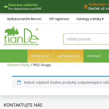
Vyzkušajte 
Doprava zadarmo
Darček už o
Pre objednávky nad 60€
Nový nákup
Jedinečný v
Aplikácia tianDe Beroun
VIP registrace
Katalogy a letáky
Nástroje líd
Products
search
EXTRA ZĽAVY
AKČNÉ BALÍČKY
NOVINKY
Domov
/
Rady
/ PRO Visage
Neboli nájdené žiadne produkty zodpovedajúce vá
KONTAKTUJTE NÁS