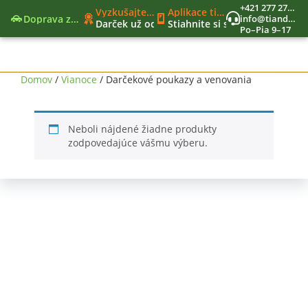
+421 277 270 579
Vyzkušajte nové moderné funkcie
Aplikace tianDe Beroun
Doprava zadarmo
info@tiandekozmetika.sk
Darček už od 40€
Stiahnite si svet tianDe do vr
Po–Pia 9–17
Nový nákupný zoznam
Jedinečný vernostný program
Nástroje lídra
Domov
/
Vianoce
/ Darčekové poukazy a venovania
Neboli nájdené žiadne produkty
zodpovedajúce vášmu výberu.