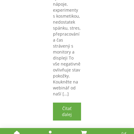
nápoje,
experimenty
s kosmetikou,
nedostatek
spánku, stres,
přepracování
a čas
strávený s
monitory a
displeji To
vše negativně
ovlivňuje stav
pokožky.
Koukněte na
webinář od
naší […]
Čítať
ďalej
0
€