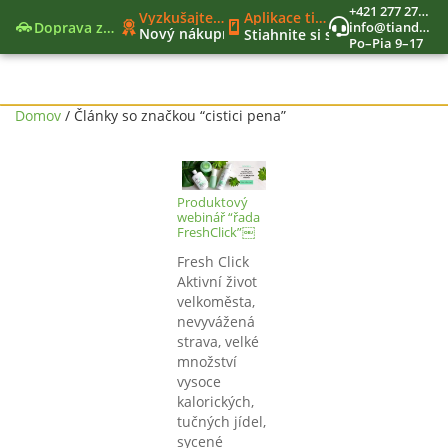
+421 277 270 579
Darček už od 40€
Vyzkušajte nové moderné funkcie
Aplikace tianDe Beroun
Doprava zadarmo
info@tiandekozmetika.sk
Nový nákupný zoznam
Stiahnite si svet tianDe do vr
Po–Pia 9–17
Jedinečný vernostný program
Nástroje lídra
Domov
/ Články so značkou “cistici pena”
Produktový
webinář “řada
FreshClick”￼
Fresh Click
Aktivní život
velkoměsta,
nevyvážená
strava, velké
množství
vysoce
kalorických,
tučných jídel,
sycené