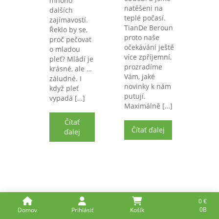
mnoho
natěšeni na
dalších
teplé počasí.
zajímavostí.
TianDe Beroun
Řeklo by se,
proto naše
proč pečovat
očekávání ještě
o mladou
více zpříjemní,
pleť? Mládí je
prozradíme
krásné, ale …
Vám, jaké
záludné. I
novinky k nám
když pleť
putují.
vypadá […]
Maximálně […]
Čítať
Čítať ďalej
ďalej
0
€
0B
Domov
Prihlásiť
Košík