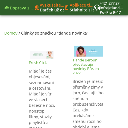
+421 277 270 579
Vyzkušajte nové moderné funkcie
Aplikace tianDe Beroun
Doprava zadarmo
info@tiandekozmetika.sk
Darček už od 40€
Stiahnite si svet tianDe do vr
Po–Pia 9–17
Nový nákupný zoznam
Jedinečný vernostný program
Nástroje lídra
Domov
/ Články so značkou “tiande novinka”
Tiande Beroun
Fresh Click
představuje
novinky Březen
Mládí je čas
2022
objevování,
Březen je měsíc
seznamování
přeměny zimy v
a cestování.
jaro, čas tajícího
Mládí je vítr
sněhu a
ve vlasech,
probuzeníživota.
bezesné noci,
Čas, kdy
nonstop
očekáváme
filmy, stovky
změnu ročního
playlistů a
období a jsme