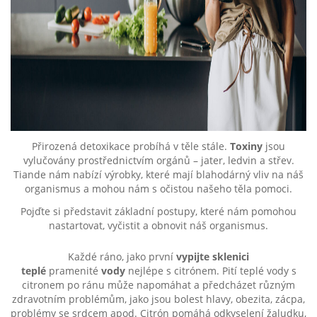
Přirozená detoxikace probíhá v těle stále.
Toxiny
jsou
vylučovány prostřednictvím orgánů – jater, ledvin a střev.
Tiande nám nabízí výrobky, které mají blahodárný vliv na náš
organismus a mohou nám s očistou našeho těla pomoci.
Pojďte si představit základní postupy, které nám pomohou
nastartovat, vyčistit a obnovit náš organismus.
Každé ráno, jako první
vypijte sklenici
teplé
pramenité
vody
nejlépe s citrónem. Pití teplé vody s
citronem po ránu může napomáhat a předcházet různým
zdravotním problémům, jako jsou bolest hlavy, obezita, zácpa,
problémy se srdcem apod. Citrón pomáhá odkyselení žaludku,