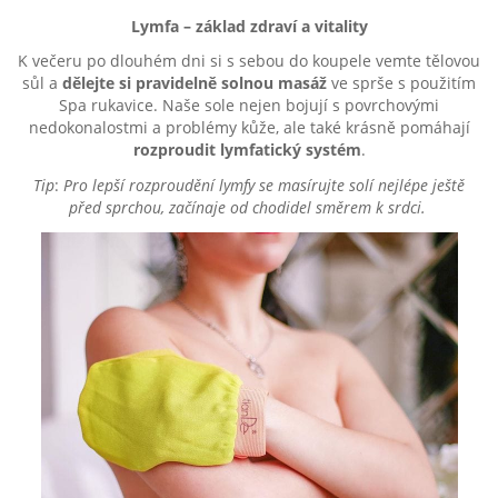
Lymfa – základ zdraví a vitality
K večeru po dlouhém dni si s sebou do koupele vemte tělovou
sůl a
dělejte si pravidelně solnou masáž
ve sprše s použitím
Spa rukavice. Naše sole nejen bojují s povrchovými
nedokonalostmi a problémy kůže, ale také krásně pomáhají
rozproudit lymfatický systém
.
Tip
:
Pro lepší rozproudění lymfy se masírujte solí nejlépe ještě
před sprchou, začínaje od chodidel směrem k srdci.