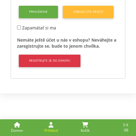
ZABUDLI STE HESLO?
Zapamätať si ma
Nemáte ještě účet u nás v eshopu? Neváhejte a
zaregistrujte se, bude to jenom chvílka.
REGISTRUJTE SE DO ESHOPU
0
€
0B
Domov
Prihlásiť
Košík