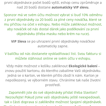
první objednávce počet bodů vyšší, eshop cenu zprůměruje a
nad 20 bodů dostane
automaticky VIP slevu.
Sponzor má ve svém účtu možnost vybrat si buď 10% odměnu
z první objednávky za 20 bodů za plné ceny nováčka, které se
mu přičtou na účet v eshopu. Nebo může zakliknout možnost,
aby nováček od nás dostal dárek jako poděkování za první
objednávku (třeba masku nebo krém na ruce).
VIP Sleva
se po uhrazení první objednávky nováčkovi
automaticky zapne.
V balíčku od nás dostanete vyskladňovací list. Svou fakturu si
můžete stáhnout online ve svém účtu v eshopu.
Vždy máte možnost v košíku zakliknout
Ekologické balení
–
znovu použití kartonu, do kterého zabalíme Vaši objednávku.
Jedná se o karton, ve kterém přišlo zboží k nám. Karton je
nepoškozený, ve výborném stavu. Chráníme tak naše životní
prostředí.
Zapomněli jste do své objednávky přidat třeba Slaviton?
Nezoufejte! Pokud jsme vaši objednávku ještě neexpedovali,
tak v části doprava si zaklikněte možnost Spojení objednávek.