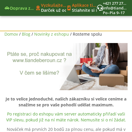
+421 277 270 579
Vyzkušajte nové moderné funkcie
Aplikace tianDe Beroun
Doprava zadarmo
info@tiandekozmetika.sk
Darček už od 40€
Stiahnite si svet tianDe do vr
Po–Pia 9–17
Nový nákupný zoznam
Jedinečný vernostný program
Nástroje lídra
Domov
/
Blog
/
Novinky z eshopu
/ Rosteme spolu
Je to velice jednoduché, našich zákazníku si velice ceníme a
snažíme se pro vaše pohodlí udělat maximum.
Po registraci do eshopu vám server automaticky přiřadí vaši
VIP slevu, pokud již na ní máte nárok. Nemusíte si o ní žádat.
Nováček má prvních 20 bodů za plnou cenu, ale pokud má v