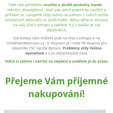
Také rádi pořádáme
soutěže
o skvělé produkty tiande
–
měsíční, dvoutýdenní. Stačí pak splnit podmínky soutěže a
přihlásit se. Losujeme vždy naživo na jednom z našich online
středečních webinářů ve 20:00 hodin. Výhru výherce dostane
na svůj účet v eshopu a zaklikne si jí v košíku ve své
objednávce.
Své dotazy nám můžete psát na chat v eshopu a na
info@tiandeberoun.cz
. K dispozici je i naše FB skupina pro
zákazníky CSC tianDe Beroun.
Problémy vždy řešíme
operativně
a v co nejrychlejším čase.
Velice si vážíme i návrhů na zlepšení a uvádíme je do praxe.
Přejeme Vám příjemné
nakupování!