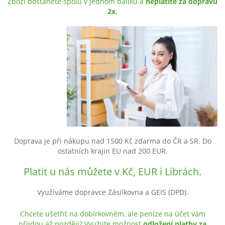
Zboží dostanete spolu v jednom balíku a
neplatíte za dopravu
2x.
Doprava je při nákupu nad 1500 Kč zdarma do ČR a SR. Do
ostatních krajin EU nad 200 EUR.
Platit u nás můžete v Kč, EUR i Librách.
Využíváme dopravce Zásilkovna a GEIS (DPD).
Chcete ušetřit na dobírkovném, ale peníze na účet vám
přijdou až později? Využijte možnost
odložení platby za