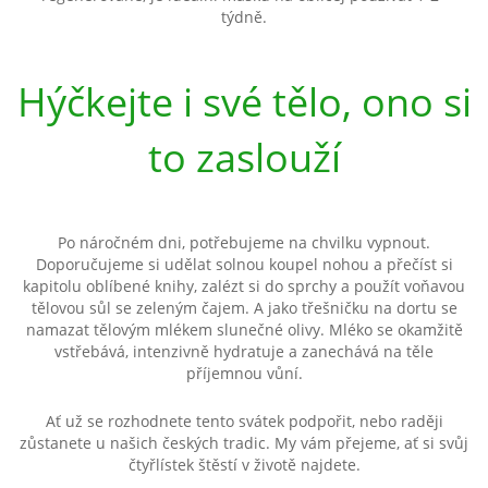
týdně.
Hýčkejte i své tělo, ono si
to zaslouží
Po náročném dni, potřebujeme na chvilku vypnout.
Doporučujeme si udělat solnou koupel nohou a přečíst si
kapitolu oblíbené knihy, zalézt si do sprchy a použít voňavou
tělovou sůl se zeleným čajem. A jako třešničku na dortu se
namazat tělovým mlékem slunečné olivy. Mléko se okamžitě
vstřebává, intenzivně hydratuje a zanechává na těle
příjemnou vůní.
Ať už se rozhodnete tento svátek podpořit, nebo raději
zůstanete u našich českých tradic. My vám přejeme, ať si svůj
čtyřlístek štěstí v životě najdete.