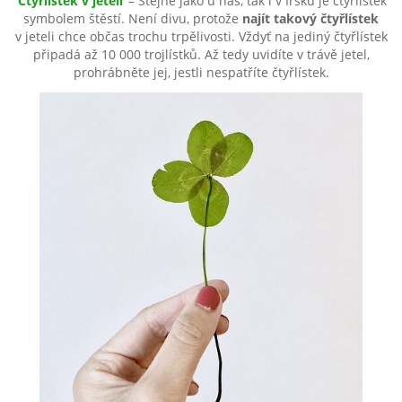
Čtyřlístek v jeteli
– Stejně jako u nás, tak i v Irsku je čtyřlístek
symbolem štěstí. Není divu, protože
najít takový čtyřlístek
v jeteli chce občas trochu trpělivosti. Vždyť na jediný čtyřlístek
připadá až 10 000 trojlístků. Až tedy uvidíte v trávě jetel,
prohrábněte jej, jestli nespatříte čtyřlístek.