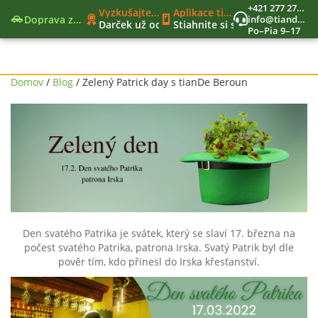
+421 277 270 579
Vyzkušajte nové moderné funkcie
Aplikace tianDe Beroun
Doprava zadarmo
info@tiandekozmetika.sk
Darček už od 40€
Stiahnite si svet tianDe do vr
Po–Pia 9–17
Nový nákupný zoznam
Jedinečný vernostný program
Nástroje lídra
Domov
/
Blog
/ Zelený Patrick day s tianDe Beroun
Den svatého Patrika je svátek, který se slaví 17. března na
počest svatého Patrika, patrona Irska. Svatý Patrik byl dle
pověr tím, kdo přinesl do Irska křesťanství.