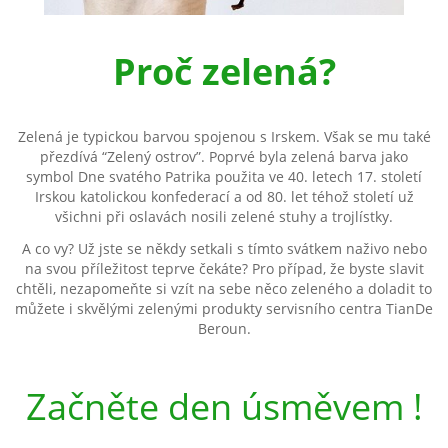
Proč zelená?
Zelená je typickou barvou spojenou s Irskem. Však se mu také
přezdívá “Zelený ostrov”. Poprvé byla zelená barva jako
symbol Dne svatého Patrika použita ve 40. letech 17. století
Irskou katolickou konfederací a od 80. let téhož století už
všichni při oslavách nosili zelené stuhy a trojlístky.
A co vy? Už jste se někdy setkali s tímto svátkem naživo nebo
na svou příležitost teprve čekáte? Pro případ, že byste slavit
chtěli, nezapomeňte si vzít na sebe něco zeleného a doladit to
můžete i skvělými zelenými produkty servisního centra TianDe
Beroun.
Začněte den úsměvem !