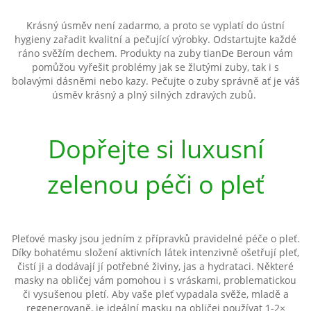
Krásný úsměv není zadarmo, a proto se vyplatí do ústní
hygieny zařadit kvalitní a pečující výrobky. Odstartujte každé
ráno svěžím dechem. Produkty na zuby tianDe Beroun vám
pomůžou vyřešit problémy jak se žlutými zuby, tak i s
bolavými dásněmi nebo kazy. Pečujte o zuby správně ať je váš
úsměv krásný a plný silných zdravých zubů.
Dopřejte si luxusní
zelenou péči o pleť
Pleťové masky jsou jedním z přípravků pravidelné péče o pleť.
Díky bohatému složení aktivních látek intenzivně ošetřují pleť,
čistí ji a dodávají jí potřebné živiny, jas a hydrataci. Některé
masky na obličej vám pomohou i s vráskami, problematickou
či vysušenou pletí. Aby vaše pleť vypadala svěže, mladě a
regenerovaně, je ideální masku na obličej používat 1-2×