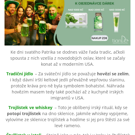
Ke dni svatého Patrika se dodnes váže řada tradic, ačkoli
spousta z nich vzešla z novodobých oslav, které se začaly
konat až v moderním USA.
Tradiční jídlo
– Za sváteční jídlo se považuje
hovězí se zelím
,
i když dávní irští keltové jedli převážně vepřovou slaninu,
protože kráva pro ně byla symbolem bohatství. Náhrada
hovězím masem tedy také pochází až z kuchyně irských
imigrantů v USA.
Trojlístek ve whiskey
– Toto je oblíbený irský rituál, kdy se
potopí trojlístek
na dno sklenice. Jakmile whiskey vypijeme,
vylovíme ze sklenice trojlístek a hodíme si jej pro štěstí za své
levé rameno.