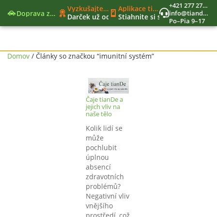
+421 277 270 579
Vyzkušajte nové moderné funkcie
Aplikace tianDe Beroun
Doprava zadarmo
info@tiandekozmetika.sk
Darček už od 40€
Stiahnite si svet tianDe do vr
Po–Pia 9–17
Nový nákupný zoznam
Jedinečný vernostný program
Nástroje lídra
Domov
/ Články so značkou “imunitní systém”
Čaje tianDe a
jejich vliv na
naše tělo
Kolik lidí se
může
pochlubit
úplnou
absencí
zdravotních
problémů?
Negativní vliv
vnějšího
prostředí, což