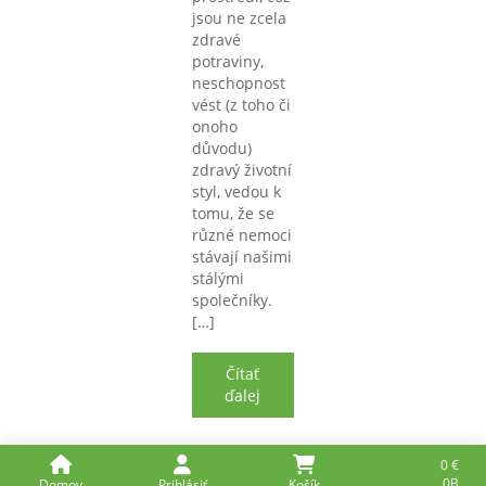
jsou ne zcela
zdravé
potraviny,
neschopnost
vést (z toho či
onoho
důvodu)
zdravý životní
styl, vedou k
tomu, že se
různé nemoci
stávají našimi
stálými
společníky.
[…]
Čítať
ďalej
0
€
0B
Domov
Prihlásiť
Košík