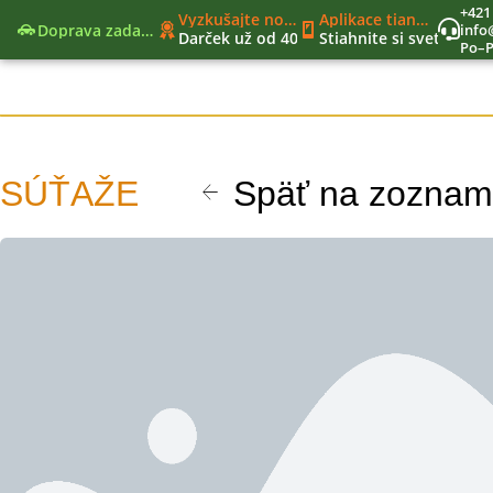
+421
Vyzkušajte nové moderné funkcie
Aplikace tianDe Beroun
Doprava zadarmo
Darček už od 40€
Stiahnite si svet tianD
Po–P
Nový nákupný zoznam
Jedinečný vernostný program
Nástroje lídra
SÚŤAŽE
Späť na zoznam
arrow_back