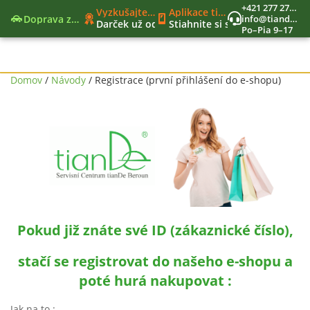
+421 277 270 579
Vyzkušajte nové moderné funkcie
Aplikace tianDe Beroun
Doprava zadarmo
info@tiandekozmetika.sk
Darček už od 40€
Stiahnite si svet tianDe do vr
Po–Pia 9–17
Nový nákupný zoznam
Jedinečný vernostný program
Nástroje lídra
Domov
/
Návody
/ Registrace (první přihlášení do e-shopu)
Pokud již znáte své ID (zákaznické číslo),
stačí se registrovat do našeho e-shopu a
poté hurá nakupovat :
Jak na to :