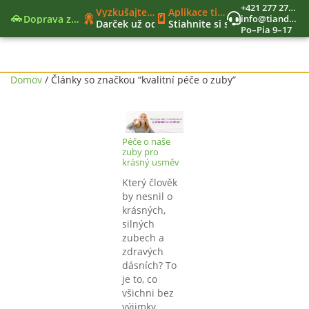
+421 277 270 579
Vyzkušajte nové moderné funkcie
Aplikace tianDe Beroun
Doprava zadarmo
info@tiandekozmetika.sk
Darček už od 40€
Stiahnite si svet tianDe do vr
Po–Pia 9–17
Nový nákupný zoznam
Jedinečný vernostný program
Nástroje lídra
Domov
/ Články so značkou “kvalitní péče o zuby”
Péče o naše
zuby pro
krásný usměv
Který člověk
by nesnil o
krásných,
silných
zubech a
zdravých
dásních? To
je to, co
všichni bez
výjimky