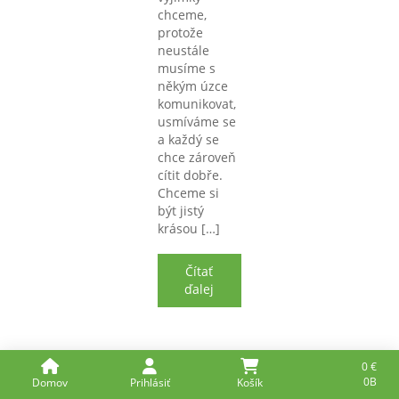
chceme,
protože
neustále
musíme s
někým úzce
komunikovat,
usmíváme se
a každý se
chce zároveň
cítit dobře.
Chceme si
být jistý
krásou […]
Čítať
ďalej
0
€
0B
Domov
Prihlásiť
Košík