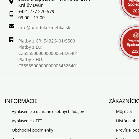
Králův Dvůr
+421 277 270 579
09:00 - 17:00
info@tiandekozmetika.sk
Platby z ČR: 54326401/5500
Platby z EU:
CZ5555000000000054326401
Platby z HU:
CZ5555000000000054326401
INFORMÁCIE
ZÁKAZNÍCK
Vyhlásenie o ochrane osobných údajov
Môj účet
Vyhlásenie k EET
História ob
Obchodné podmienky
Provízie, bo