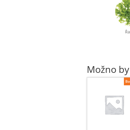
Řa
Možno by
Bo