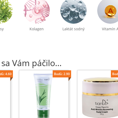
sy
Kolagen
Laktát sodný
Vitamín 
 sa Vám páčilo…
dů: 4.60
Bodů: 2.90
Bod