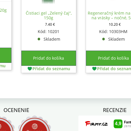
120g
Čistiaci gel „Zelený čaj“,
Regeneračný krém na 
150g
na vrásky – nočné, 
7.40
€
10.20
€
Kód: 10201
Kód: 10303HM
Skladem
Skladem
Pridať do košíka
Pridať do košíka
amu
Přidat do seznamu
Přidat do sezna
OCENENIE
RECENZIE