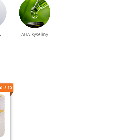
А
АНА-kyseliny
ů: 5.10