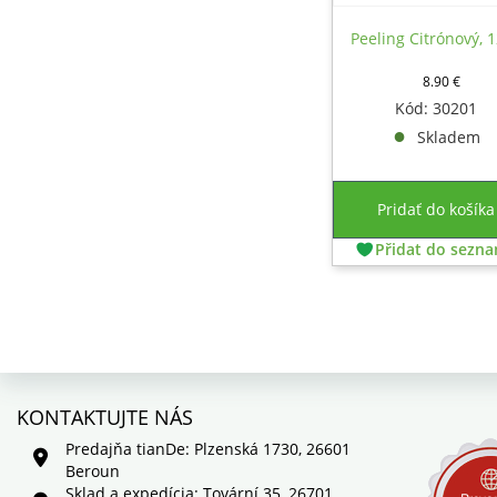
Peeling Citrónový, 
8.90
€
Kód: 30201
Skladem
Pridať do košíka
Přidat do sezn
KONTAKTUJTE NÁS
Predajňa tianDe: Plzenská 1730, 26601
Beroun
Sklad a expedícia: Tovární 35, 26701