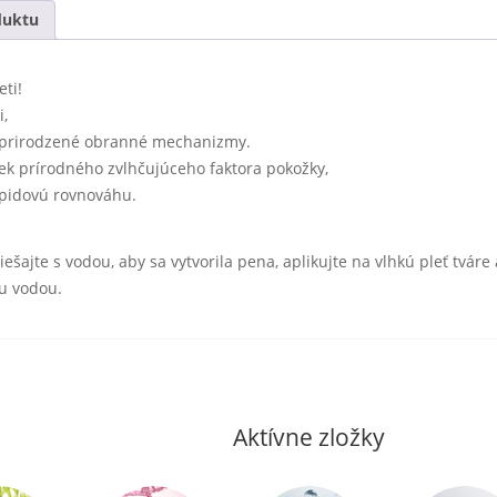
duktu
ti!
i,
e prirodzené obranné mechanizmy.
iek prírodného zvlhčujúceho faktora pokožky,
ipidovú rovnováhu.
šajte s vodou, aby sa vytvorila pena, aplikujte na vlhkú pleť tváre
u vodou.
Aktívne zložky