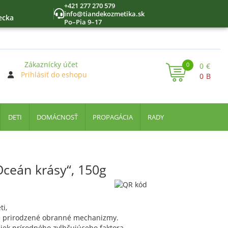
+421 277 270 579
info@tiandekozmetika.sk
ecka
Po–Pia 9–17
Zákaznícky účet
0
0
€
Prihlásiť do eshopu
0
B
DETI
DOMÁCNOSŤ
PROPAGÁCIA
RADY
„Oceán krásy“, 150g
ti,
je prirodzené obranné mechanizmy.
žiek prírodného zvlhčujúceho faktora