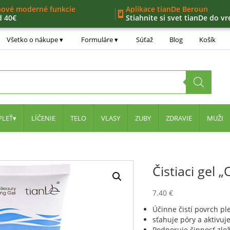
nové moderné funkcie
Aplikace tianDe Beroun
d 40€
Stiahnite si svet tianDe do vr
ný zoznam
ernostný program
Všetko o nákupe
Formuláre
Súťaž
Blog
Košík
ra
PLEŤ
LÍČENIE
TELO
VLASY
ZUBY
ZDRAVIE
MUŽI
Čistiaci gel 
7.40
€
Účinne čistí povrch ple
sťahuje póry a aktivu
Podporuje činnosť zlo