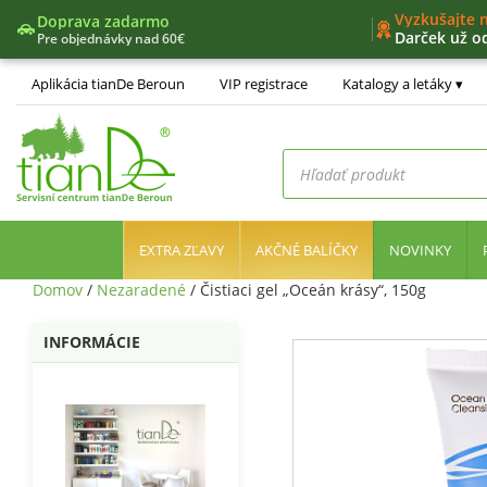
Vyzkušajte 
Doprava zadarmo
Darček už o
Pre objednávky nad 60€
Nový nákup
Jedinečný v
Aplikácia tianDe Beroun
VIP registrace
Katalogy a letáky
Nástroje líd
Products
search
EXTRA ZĽAVY
AKČNÉ BALÍČKY
NOVINKY
Domov
/
Nezaradené
/ Čistiaci gel „Oceán krásy“, 150g
INFORMÁCIE