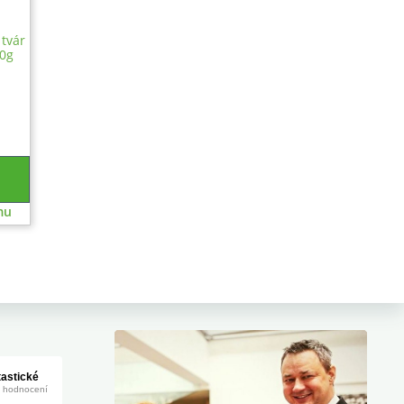
tvár
50g
mu