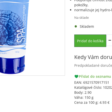
pokožky,
normalizuje jej hydro-
Na sklade
Skladem
Pridať do košíka
Kedy Vám doru
Predpokladané doruč
PACKETA
Přidat do seznamu
GLS
EAN:
6921570917151
Katalógové číslo:
102
Body:
2.90
Váha:
150 g
Cena za 100 g:
4.93
€