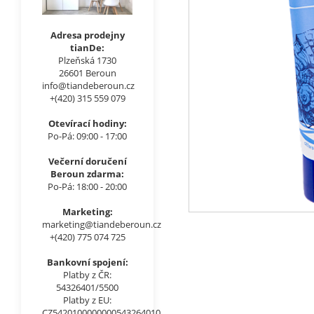
Adresa prodejny
tianDe:
Plzeňská 1730
26601 Beroun
info@tiandeberoun.cz
+(420) 315 559 079
Otevírací hodiny:
Po-Pá: 09:00 - 17:00
Večerní doručení
Beroun zdarma:
Po-Pá: 18:00 - 20:00
Marketing:
marketing@tiandeberoun.cz
+(420) 775 074 725
Bankovní spojení:
Platby z ČR:
54326401/5500
Platby z EU:
CZ5420100000000543264010