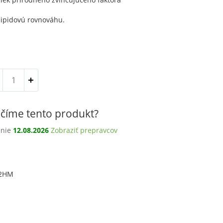
lipidovú rovnováhu.
množstvo
Čistiaci
gel
„Oceán
číme tento produkt?
krásy“,
150g
enie
12.08.2026
Zobraziť prepravcov
02HM