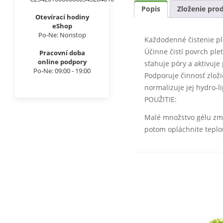
Popis
Zloženie pro
Otevírací hodiny
eShop
Po-Ne: Nonstop
Každodenné čistenie ple
Účinne čistí povrch plet
Pracovní doba
online podpory
sťahuje póry a aktivuj
Po-Ne: 09:00 - 19:00
Podporuje činnosť zlož
normalizuje jej hydro-l
POUŽITIE:
Malé množstvo gélu zmie
potom opláchnite teplo