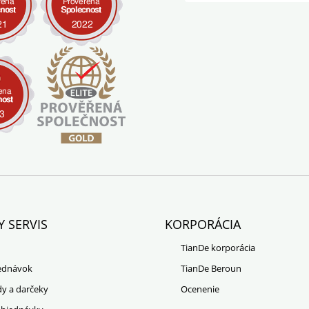
Y SERVIS
KORPORÁCIA
TianDe korporácia
jednávok
TianDe Beroun
dy a darčeky
Ocenenie