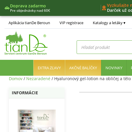
Vyzkušajte 
Doprava zadarmo
Darček už o
Pre objednávky nad 60€
Nový nákup
Jedinečný v
Aplikácia tianDe Beroun
VIP registrace
Katalogy a letáky
Nástroje líd
Products
search
EXTRA ZĽAVY
AKČNÉ BALÍČKY
NOVINKY
Domov
/
Nezaradené
/ Hyaluronový gel-lotion na obličej a těl
INFORMÁCIE