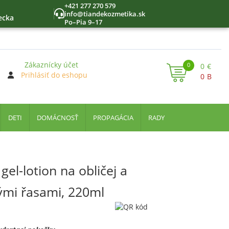
+421 277 270 579
info@tiandekozmetika.sk
ecka
Po–Pia 9–17
Zákaznícky účet
0
0
€
Prihlásiť do eshopu
0
B
DETI
DOMÁCNOSŤ
PROPAGÁCIA
RADY
el-lotion na obličej a
ými řasami, 220ml