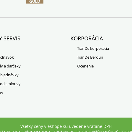
Y SERVIS
KORPORÁCIA
TianDe korporácia
jednávok
TianDe Beroun
dy a darčeky
Ocenenie
objednávky
 od smlouvy
ov
Všetky ceny v eshope sú uvedené vrátane DPH