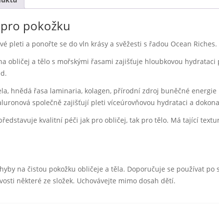
 pro pokožku
své pleti a ponořte se do vln krásy a svěžesti s řadou Ocean Riches.
a obličej a tělo s mořskými řasami zajišťuje hloubkovou hydrataci po
ed.
la, hnědá řasa laminaria, kolagen, přírodní zdroj buněčné energie r
aluronová společně zajišťují pleti víceúrovňovou hydrataci a dokona
ředstavuje kvalitní péči jak pro obličej, tak pro tělo. Má tající tex
yby na čistou pokožku obličeje a těla. Doporučuje se používat po 
vosti některé ze složek. Uchovávejte mimo dosah dětí.