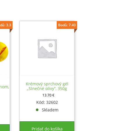
dů: 3.3
Bodů: 7.40
Krémový sprchový gél
enom,
„Slnečné olivy“, 350g
13.70
€
Kód: 32602
Skladem
Pridať do košíka