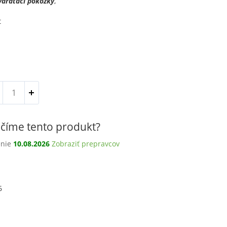
ydrataci pokožky
,
t
množstvo
Hyaluronový
gel-
lotion
číme tento produkt?
na
obličej
enie
10.08.2026
Zobraziť prepravcov
a
tělo
s
mořskými
řasami,
6
220ml