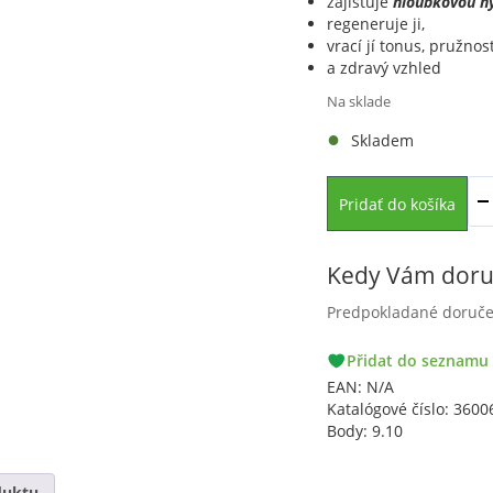
zajišťuje
hloubkovou h
regeneruje ji,
vrací jí tonus, pružnos
a zdravý vzhled
Na sklade
Skladem
Pridať do košíka
Kedy Vám doru
Predpokladané doruč
PACKETA
Přidat do seznamu
GLS
EAN:
N/A
Katalógové číslo:
3600
Body:
9.10
duktu