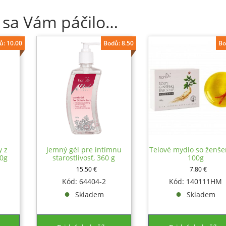
 sa Vám páčilo…
ů: 10.00
Bodů: 8.50
Bo
y z
Jemný gél pre intímnu
Telové mydlo so ženš
30g
starostlivosť, 360 g
100g
15.50
€
7.80
€
Kód: 64404-2
Kód: 140111HM
Skladem
Skladem