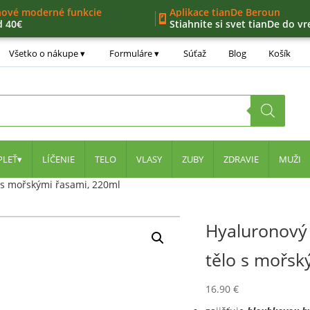
nové moderné funkcie
Aplikace tianDe Beroun
d 40€
Stiahnite si svet tianDe do vr
ný zoznam
ernostný program
Všetko o nákupe
Formuláre
Súťaž
Blog
Košík
ra
PLEŤ
LÍČENIE
TELO
VLASY
ZUBY
ZDRAVIE
MUŽI
o s mořskými řasami, 220ml
Hyaluronový g
tělo s mořsk
16.90
€