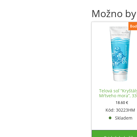
Možno by
Bod
Telová soľ “Kryštál
Mŕtveho mora”, 3
18.60
€
Kód: 30223HM
Skladem