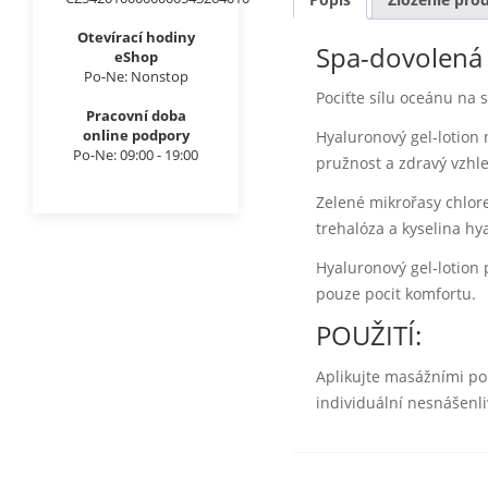
Otevírací hodiny
Spa-dovolená
eShop
Po-Ne: Nonstop
Pociťte sílu oceánu na 
Pracovní doba
online podpory
Hyaluronový gel-lotion n
Po-Ne: 09:00 - 19:00
pružnost a zdravý vzhl
Zelené mikrořasy chlore
trehalóza a kyselina hy
Hyaluronový gel-lotion p
pouze pocit komfortu.
POUŽITÍ:
Aplikujte masážními poh
individuální nesnášenli