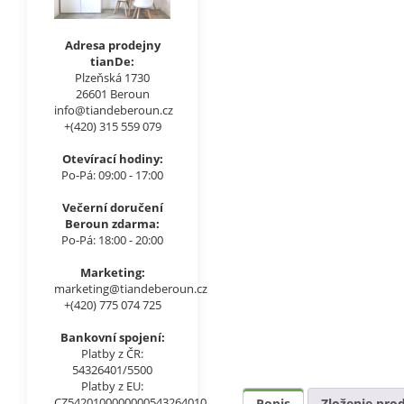
Adresa prodejny
tianDe:
Plzeňská 1730
26601 Beroun
info@tiandeberoun.cz
+(420) 315 559 079
Otevírací hodiny:
Po-Pá: 09:00 - 17:00
Večerní doručení
Beroun zdarma:
Po-Pá: 18:00 - 20:00
Marketing:
marketing@tiandeberoun.cz
+(420) 775 074 725
Bankovní spojení:
Platby z ČR:
54326401/5500
Platby z EU:
CZ5420100000000543264010
Popis
Zloženie pro