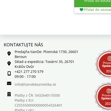
Pridať do košíka
Přidat do sezn
KONTAKTUJTE NÁS
Predajňa tianDe: Plzenská 1730, 26601
Beroun
Sklad a expedícia: Tovární 35, 26701
Králův Dvůr
+421 277 270 579
09:00 - 17:00
info@tiandekozmetika.sk
Platby z ČR: 54326401/5500
Platby z EU:
CZ5555000000000054326401
Platby z HU: