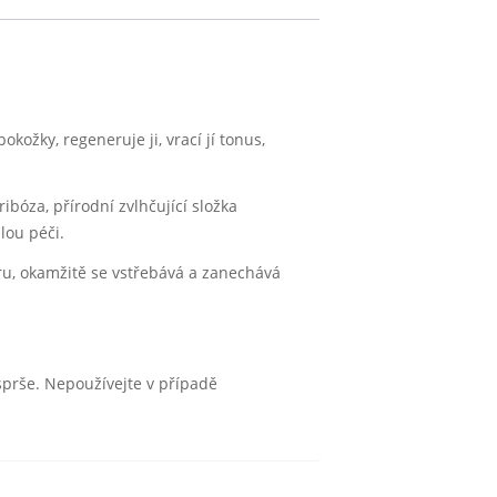
kožky, regeneruje ji, vrací jí tonus,
ibóza, přírodní zvlhčující složka
lou péči.
turu, okamžitě se vstřebává a zanechává
sprše. Nepoužívejte v případě