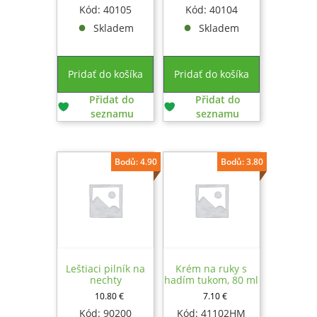
Kód: 40105
Kód: 40104
Skladem
Skladem
Pridať do košíka
Pridať do košíka
Přidat do
Přidat do
seznamu
seznamu
Bodů: 4.90
Bodů: 3.80
Leštiaci pilník na
Krém na ruky s
nechty
hadím tukom, 80 ml
10.80
€
7.10
€
Kód: 90200
Kód: 41102HM