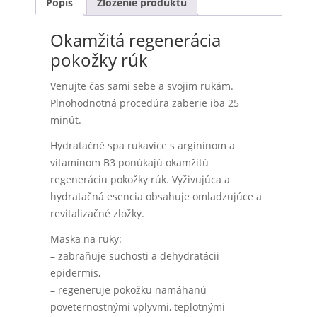
Popis
Zloženie produktu
Okamžitá regenerácia
pokožky rúk
Venujte čas sami sebe a svojim rukám.
Plnohodnotná procedúra zaberie iba 25
minút.
Hydratačné spa rukavice s arginínom a
vitamínom B3 ponúkajú okamžitú
regeneráciu pokožky rúk. Vyživujúca a
hydratačná esencia obsahuje omladzujúce a
revitalizačné zložky.
Maska na ruky:
– zabraňuje suchosti a dehydratácii
epidermis,
– regeneruje pokožku namáhanú
poveternostnými vplyvmi, teplotnými