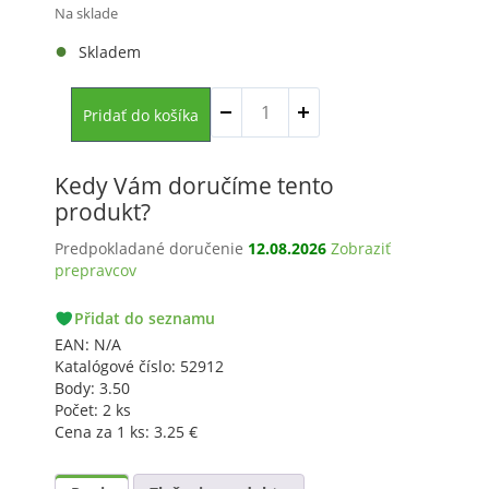
Na sklade
Skladem
množstvo
Pridať do košíka
Hydratačné
spa
rukavice
Kedy Vám doručíme tento
s
arginínom
produkt?
a
Predpokladané doručenie
12.08.2026
Zobraziť
vitamínom
prepravcov
B3,
1
PACKETA
pár
Přidat do seznamu
GLS
EAN:
N/A
Katalógové číslo:
52912
Body:
3.50
Počet:
2 ks
Cena za 1 ks:
3.25
€