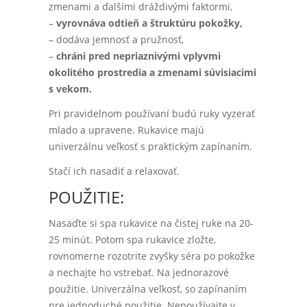
zmenami a ďalšími dráždivými faktormi,
–
vyrovnáva odtieň a štruktúru pokožky,
– dodáva jemnosť a pružnosť,
–
chráni pred nepriaznivými vplyvmi
okolitého prostredia a zmenami súvisiacimi
s vekom.
Pri pravidelnom používaní budú ruky vyzerať
mlado a upravene. Rukavice majú
univerzálnu veľkosť s praktickým zapínaním.
Stačí ich nasadiť a relaxovať.
POUŽITIE:
Nasaďte si spa rukavice na čistej ruke na 20-
25 minút. Potom spa rukavice zložte,
rovnomerne rozotrite zvyšky séra po pokožke
a nechajte ho vstrebať. Na jednorazové
použitie. Univerzálna veľkosť, so zapínaním
pre jednoduché použitie. Nepoužívajte v