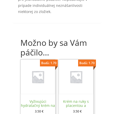
prípade individuálnej neznášanlivosti
niektorej zo zložiek.
Možno by sa Vám
páčilo…
Bodů: 1.70
Bodů: 1.70
Vyživujúci
Krém na ruky s
hydratačný krém na
placentou a
ruky Ovčie mlieko,
perlovým práškom,
3.50
€
3.50
€
80ml
80ml