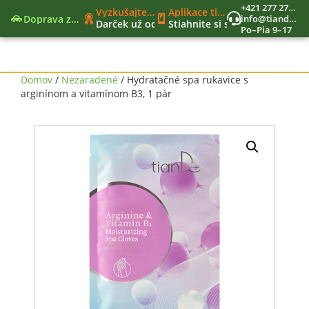
+421 277 270 579
Vyzkušajte nové moderné funkcie
Aplikace tianDe Beroun
Doprava zadarmo
info@tiandekozmetika.sk
Darček už od 40€
Stiahnite si svet tianDe do vr
Po–Pia 9–17
Nový nákupný zoznam
Jedinečný vernostný program
Nástroje lídra
Domov
/
Nezaradené
/ Hydratačné spa rukavice s
arginínom a vitamínom B3, 1 pár