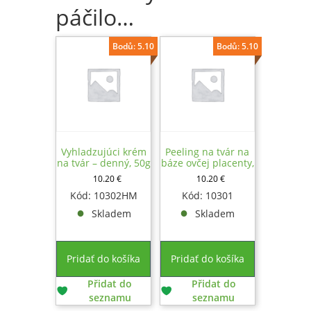
páčilo…
Bodů: 5.10
Bodů: 5.10
Vyhladzujúci krém
Peeling na tvár na
na tvár – denný, 50g
báze ovčej placenty,
80g
10.20
€
10.20
€
Kód: 10302HM
Kód: 10301
Skladem
Skladem
Pridať do košíka
Pridať do košíka
Přidat do
Přidat do
seznamu
seznamu