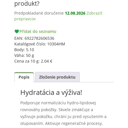
krém
produkt?
na
Predpokladané doručenie
12.08.2026
Zobraziť
tvár
prepravcov
–
denný,
PACKETA
50g
Přidat do seznamu
GLS
EAN:
6922782606536
Katalógové číslo:
10304HM
Body:
5.10
Váha:
50 g
Cena za 10 g:
2.04
€
Popis
Zloženie produktu
Hydratácia a výživa!
Podporuje normalizáciu hydro-lipidovej
rovnováhy pokožky. Skvele zmäkčuje a
vyživuje pokožku, chráni ju pred vysušením a
olupovaním. Aktivuje regeneračné procesy,