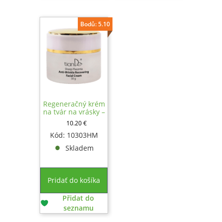
Bodů: 5.10
Regeneračný krém
na tvár na vrásky –
nočné, 50g
10.20
€
Kód: 10303HM
Skladem
Pridať do košíka
Přidat do
seznamu