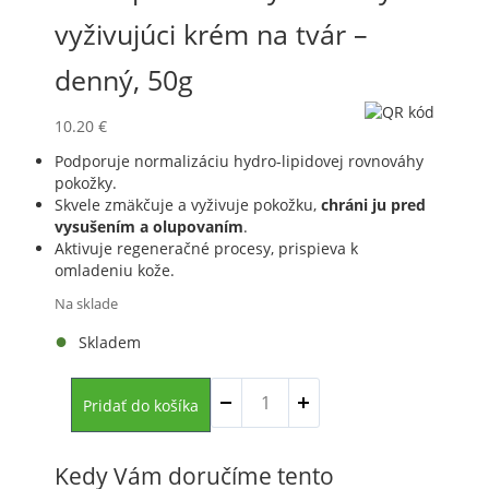
vyživujúci krém na tvár –
denný, 50g
10.20
€
Podporuje normalizáciu hydro-lipidovej rovnováhy
pokožky.
Skvele zmäkčuje a vyživuje pokožku,
chráni ju pred
vysušením a olupovaním
.
Aktivuje regeneračné procesy, prispieva k
omladeniu kože.
Na sklade
Skladem
množstvo
Pridať do košíka
Ovčia
placenta
Hydratačný
Kedy Vám doručíme tento
vyživujúci