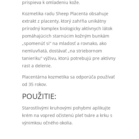
prispieva k omladeniu kože.
Kozmetika radu Sheep Placenta obsahuje
extrakt z placenty, ktorý zahŕňa unikátny
prírodný komplex biologicky aktívnych látok
pomáhajúcich starnúcim kožným bunkám
„spomenúť si“ na mladosť a rovnako, ako
nemluvňatá, dostávať „na striebornom
tanieriku“ výživu, ktorú potrebujú pre aktívny
rast a delenie.
Placentárna kozmetika sa odporúča používať
od 35 rokov.
POUŽITIE:
Starostlivými kruhovými pohybmi aplikujte
krém na vopred očistenú pleť tváre a krku s
výnimkou očného okolia.