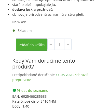
stará o pleť – upokojuje ju,
dodáva lesk a pružnosť;
obnovuje prirodzenú ochrannú vrstvu pleti.
Na sklade
Skladem
množstvo
Pridať do košíka
Pleťová
beauty-
maska
Kedy Vám doručíme tento
s
produkt?
morskými
Predpokladané doručenie
11.08.2026
Zobraziť
riasami
prepravcov
PACKETA
Přidat do seznamu
GLS
EAN:
6925466285683
Katalógové číslo:
54104HM
Body:
1.40