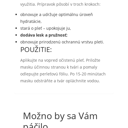
využitia. Prípravok pôsobí v troch krokoch:
obnovuje a udržuje optimálnu úroveň
hydratácie,
stará o pleť – upokojuje ju,
dodáva lesk a pružnosť;
obnovuje prirodzenú ochrannú vrstvu pleti.
POUŽITIE:
Aplikujte na vopred očistenú pleť. Priložte
masku účinnou stranou k tvári a pomaly
odlepujte perleťovú fóliu. Po 15-20 minútach
masku odstráňte a tvár opláchnite vodou.
Možno by sa Vám
páčilo…