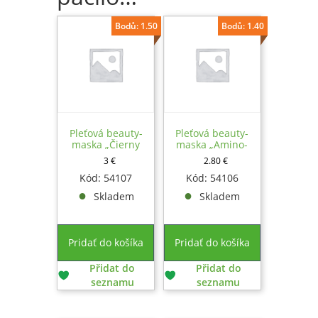
Bodů: 1.50
Bodů: 1.40
Pleťová beauty-
Pleťová beauty-
maska ​​„Čierny
maska ​​„Amino-
briliant“
koktail”
3
€
2.80
€
Kód: 54107
Kód: 54106
Skladem
Skladem
Pridať do košíka
Pridať do košíka
Přidat do
Přidat do
seznamu
seznamu