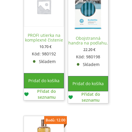
PROFI utierka na
Obojstranná
komplexné čistenie
handra na podlahu,
10.70
€
50x60cm
22.20
€
Kód: 980192
Kód: 980198
Skladem
Skladem
Pridať do košíka
Pridať do košíka
Přidat do
Přidat do
seznamu
seznamu
Bodů: 12.00