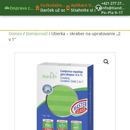
+421 277 270 579
Vyzkušajte nové moderné funkcie
Aplikace tianDe Beroun
Doprava zadarmo
info@tiandekozmetika.sk
Darček už od 40€
Stiahnite si svet tianDe do vr
Po–Pia 9–17
Nový nákupný zoznam
Jedinečný vernostný program
Nástroje lídra
Domov
/
Domácnosť
/ Utierka – skraber na upratovanie „2
v 1“