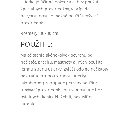
Utierka je účinná dokonca aj bez použitia
špeciálnych prostriedkov, v prípade
nevyhnutnosti je možné použiť umývací
prostriedok.
Rozmery: 30×30 cm
POUŽITIE:
Na očistenie akéhokoľvek povrchu od
nečistôt, prachu, mastnoty a iných použite
jemnú stranu utierky. Zvlášť odolné nečistoty
odstráňte hrubou stranou utierky
(skraberom). V prípade potreby použite
umývací prostriedok. Prať samostatne bez
ostatných tkanín. Nežehliť, nesušiť na
kúrenie.