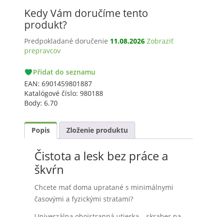
skraber
Kedy Vám doručíme tento
na
upratovanie
produkt?
„2
Predpokladané doručenie
11.08.2026
Zobraziť
v
prepravcov
1“
PACKETA
Přidat do seznamu
GLS
EAN:
6901459801887
Katalógové číslo:
980188
Body:
6.70
Popis
Zloženie produktu
Čistota a lesk bez práce a
škvŕn
Chcete mať doma upratané s minimálnymi
časovými a fyzickými stratami?
Univerzálna obojstranná utierka – skraber na