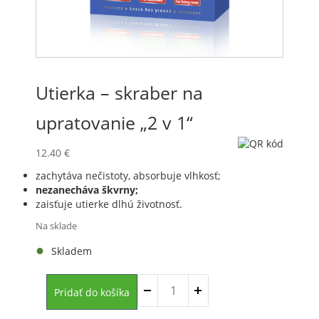
Utierka – skraber na
upratovanie „2 v 1“
12.40
€
zachytáva nečistoty, absorbuje vlhkosť;
nezanecháva škvrny;
zaisťuje utierke dlhú životnosť.
Na sklade
Skladem
množstvo
Pridať do košíka
Utierka
–