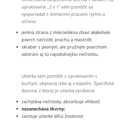
upratovanie „2 v 1“ vám pomôže sa
vysporiadať s domácimi prácami rýchlo a
účinne:
jemná strana z mikrovlákna zbaví akýkoľvek
povrch nečistôt, prachu a mastnôt;
skraber s pevným, ale pružným povrchom
odstráni aj tú najodolnejšiu nečistotu.
Utierka vám pomôže s upratovaním v
kuchyni, obývacej izbe aj v kúpeľni. Špecifická
tkanina, z ktorej je utierka vyrobená:
zachytáva nečistoty, absorbuje vlhkosť;
nezanecháva škvrny;
zaisťuje utierke dlhú životnosť.