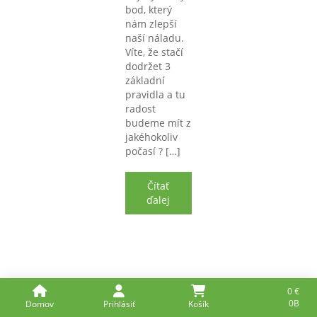
bod, který
nám zlepší
naší náladu.
Víte, že stačí
dodržet 3
základní
pravidla a tu
radost
budeme mít z
jakéhokoliv
počasí ? […]
Čítať
ďalej
0
€
0B
Domov
Prihlásiť
Košík