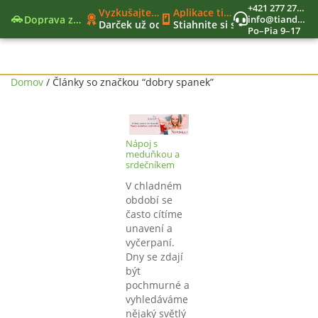
+421 277 270 579
Vyzkušajte nové moderné funkcie
Aplikace tianDe Beroun
Doprava zadarmo
info@tiandekozmetika.sk
Darček už od 40€
Stiahnite si svet tianDe do vr
Po–Pia 9–17
Nový nákupný zoznam
Jedinečný vernostný program
Nástroje lídra
Domov
/ Články so značkou “dobry spanek”
Nápoj s
meduňkou a
srdečníkem
V chladném
období se
často cítíme
unavení a
vyčerpaní.
Dny se zdají
být
pochmurné a
vyhledáváme
nějaký světlý