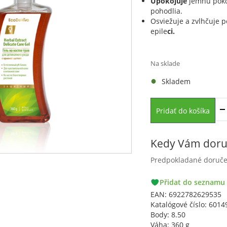
Upokojuje
jemnú poko
pohodlia.
Osviežuje a zvlhčuje 
epile
c
i.
Na sklade
Skladem
Pridať do košíka
Kedy Vám doru
Predpokladané doruč
PACKETA
Přidat do seznamu
GLS
EAN:
6922782629535
Katalógové číslo:
6014
Body:
8.50
Váha:
360 g