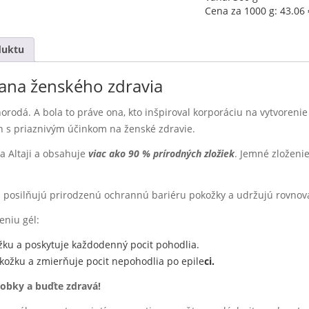
Cena za 1000 g:
43.06
duktu
ana ženského zdravia
orodá. A bola to práve ona, kto inšpiroval korporáciu na vytvorenie 
ín s priaznivým účinkom na ženské zdravie.
a Altaji a obsahuje
viac ako 90 % prírodných zložiek
. Jemné zloženie
u posilňujú prirodzenú ochrannú bariéru pokožky a udržujú rovnov
niu gél:
ku a poskytuje každodenný pocit pohodlia.
okožku a zmierňuje pocit nepohodlia po epile
c
i.
robky a buďte zdravá!