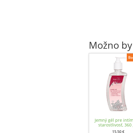
Možno by
Bo
Jemný gél pre intí
starostlivosť, 360
15.50
€