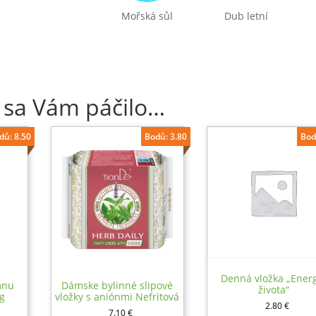
Mořská sůl
Dub letní
 sa Vám páčilo…
dů: 8.50
Bodů: 3.80
Bod
Denná vložka „Ener
mnu
Dámske bylinné slipové
života“
 g
vložky s aniónmi Nefritová
2.80
€
sviežosť, 20ks (intímky)
7.10
€