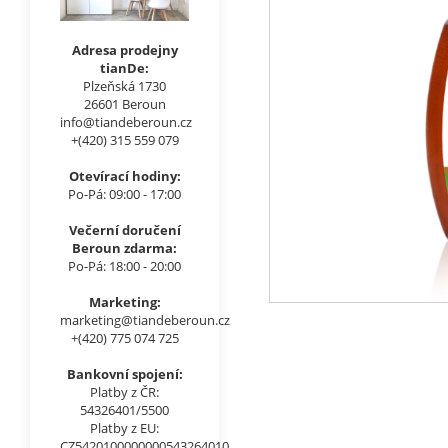
Adresa prodejny
tianDe:
Plzeňská 1730
26601 Beroun
info@tiandeberoun.cz
+(420) 315 559 079
Otevírací hodiny:
Po-Pá: 09:00 - 17:00
Večerní doručení
Beroun zdarma:
Po-Pá: 18:00 - 20:00
Marketing:
marketing@tiandeberoun.cz
+(420) 775 074 725
Bankovní spojení:
Platby z ČR:
54326401/5500
Platby z EU:
CZ5420100000000543264010