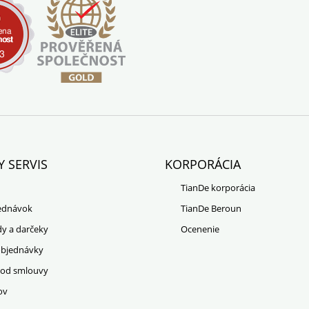
Y SERVIS
KORPORÁCIA
TianDe korporácia
jednávok
TianDe Beroun
dy a darčeky
Ocenenie
objednávky
 od smlouvy
ov