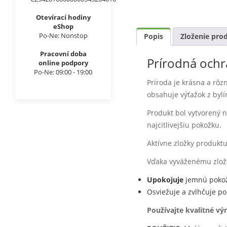
Otevírací hodiny
eShop
Po-Ne: Nonstop
Popis
Zloženie pro
Pracovní doba
Prírodná ochr
online podpory
Po-Ne: 09:00 - 19:00
Príroda je krásna a rôzn
obsahuje výťažok z byl
Produkt bol vytvorený n
najcitlivejšiu pokožku.
Aktívne zložky produkt
Vďaka vyváženému zlože
Upokojuje
jemnú pokož
Osviežuje a zvlhčuje p
Používajte kvalitné vý