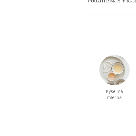
POUŽITIE:
Malé množstv
Kyselina
mléčná