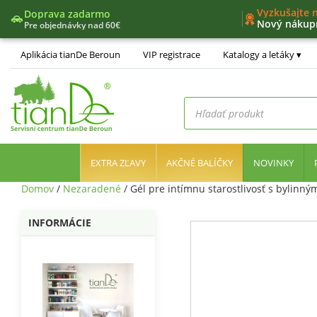
Darček už o
Vyzkušajte 
Doprava zadarmo
Nový nákup
Pre objednávky nad 60€
Jedinečný v
Nástroje líd
Aplikácia tianDe Beroun
VIP registrace
Katalogy a letáky
Products
search
EXTRA ZĽAVY
AKČNÉ BALÍČKY
NOVINKY
Domov
/
Nezaradené
/ Gél pre intímnu starostlivosť s bylinný
INFORMÁCIE