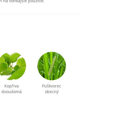
 na vonkajšie použitie.
Kopřiva
Puškvorec
dvoudomá
obecný