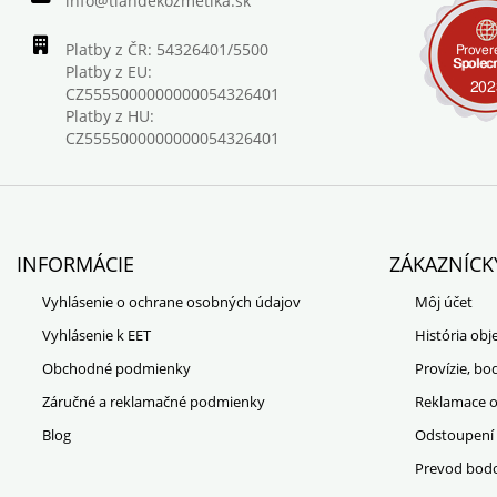
info@tiandekozmetika.sk
Platby z ČR: 54326401/5500
Platby z EU:
CZ5555000000000054326401
Platby z HU:
CZ5555000000000054326401
INFORMÁCIE
ZÁKAZNÍCK
Vyhlásenie o ochrane osobných údajov
Môj účet
Vyhlásenie k EET
História ob
Obchodné podmienky
Provízie, bo
Záručné a reklamačné podmienky
Reklamace 
Blog
Odstoupení
Prevod bod