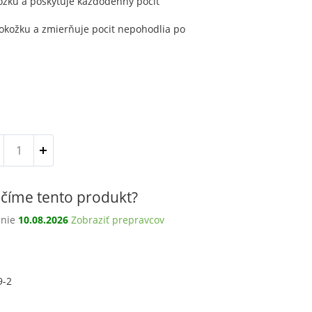
žku a poskytuje každodenný pocit
pokožku a zmierňuje pocit nepohodlia po
množstvo
Gél
pre
intímnu
číme tento produkt?
starostlivosť
s
enie
10.08.2026
Zobraziť prepravcov
bylinnými
extraktmi,
360g
9-2