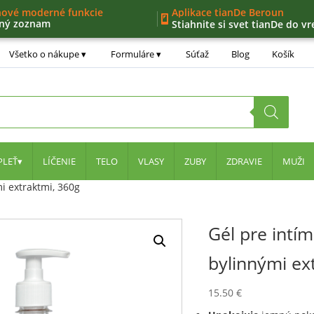
d 40€
nové moderné funkcie
Aplikace tianDe Beroun
ný zoznam
Stiahnite si svet tianDe do vr
ernostný program
ra
Všetko o nákupe
Formuláre
Súťaž
Blog
Košík
PLEŤ
LÍČENIE
TELO
VLASY
ZUBY
ZDRAVIE
MUŽI
mi extraktmi, 360g
Gél pre intím
bylinnými ex
15.50
€