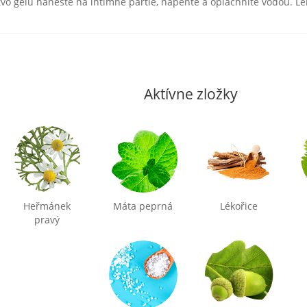
o gélu naneste na intímne partie, napeňte a opláchnite vodou. Len
Aktívne zložky
Heřmánek
Máta peprná
Lékořice
pravý