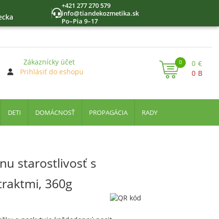
+421 277 270 579
info@tiandekozmetika.sk
ecka
Po–Pia 9–17
Zákaznícky účet
0
0
€
Prihlásiť do eshopu
0
B
DETI
DOMÁCNOSŤ
PROPAGÁCIA
RADY
nu starostlivosť s
traktmi, 360g