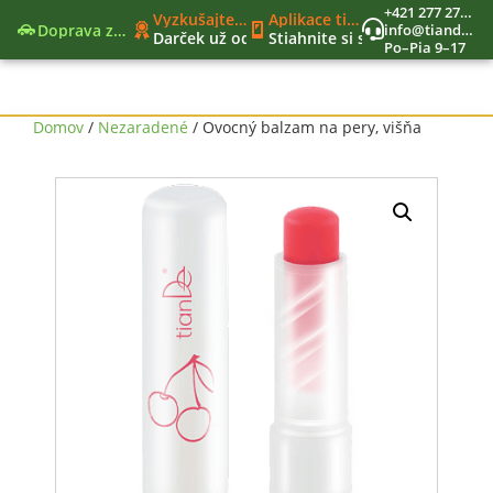
+421 277 270 579
Vyzkušajte nové moderné funkcie
Aplikace tianDe Beroun
Doprava zadarmo
info@tiandekozmetika.sk
Darček už od 40€
Stiahnite si svet tianDe do vr
Po–Pia 9–17
Nový nákupný zoznam
Jedinečný vernostný program
Nástroje lídra
Domov
/
Nezaradené
/ Ovocný balzam na pery, višňa