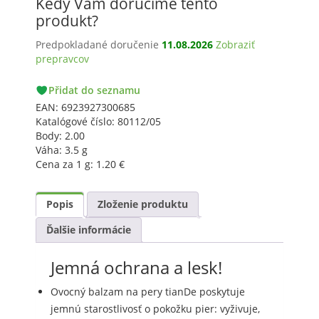
Kedy Vám doručíme tento
pery,
višňa
produkt?
Predpokladané doručenie
11.08.2026
Zobraziť
prepravcov
PACKETA
Přidat do seznamu
GLS
EAN:
6923927300685
Katalógové číslo:
80112/05
Body:
2.00
Váha:
3.5 g
Cena za 1 g:
1.20
€
Popis
Zloženie produktu
Ďalšie informácie
Jemná ochrana a lesk!
Ovocný balzam na pery tianDe poskytuje
jemnú starostlivosť o pokožku pier: vyživuje,