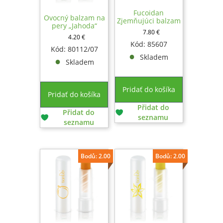
Fucoidan
Ovocný balzam na
Zjemňujúci balzam
pery „Jahoda“
na pery, 10g
7.80
€
4.20
€
Kód: 85607
Kód: 80112/07
Skladem
Skladem
Pridať do košíka
Pridať do košíka
Přidat do
Přidat do
seznamu
seznamu
Bodů: 2.00
Bodů: 2.00