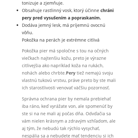
tonizuje a zjemňuje.
Obsahuje rastlinný vosk, ktorý účinne
chráni
pery pred vysušením a popraskaním.
Dodáva jemný lesk, má príjemnú ovocnú
vôňu.
Pokožka na perách je extrémne citlivá
Pokožka pier má spoločne s tou na očných
viečkach najtenšiu kožu, preto je výrazne
citlivejšia ako napríklad koža na rukách,
nohách alebo chrbte.
Pery
tiež nemajú svoju
vlastnú tukovú vrstvu, práve preto by ste mali
ich starostlivosti venovať väčšiu pozornosť.
Správna ochrana pier by nemala prebiehať
iba ráno, keď vyrážate von, ale spomenúť by
ste si na ne mali aj počas dňa. Odvďačia sa
vám nielen krásnym a zdravým vzhľadom, ale
aj tým, že nebudú tak rýchlo vysychať,
nespália sa a nebudete mať tendenciu si ich