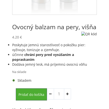
Ovocný balzam na pery, višňa
4.20
€
Poskytuje jemnú starostlivosť o pokožku pier:
vyživuje, tonizuje a zjemňuje.
účinne
chráni pery pred vysúšaním a
popraskaním
Dodáva jemný lesk, má príjemnú ovocnú vôňu
Na sklade
Skladem
množstvo
Pridať do košíka
Ovocný
balzam
na