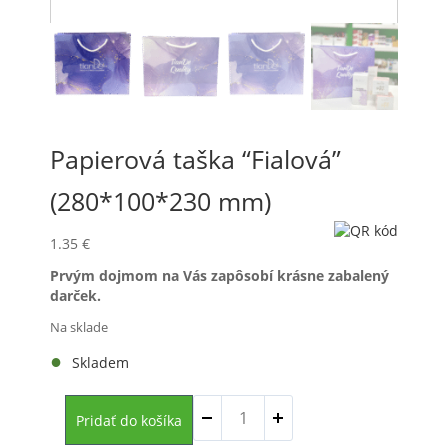
Papierová taška “Fialová”
(280*100*230 mm)
1.35
€
Prvým dojmom na Vás zapôsobí krásne zabalený
darček.
Na sklade
Skladem
množstvo
Pridať do košíka
Papierová
taška