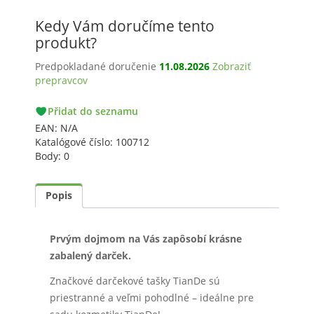
"Fialová"
Kedy Vám doručíme tento
(280*100*230
mm)
produkt?
Predpokladané doručenie
11.08.2026
Zobraziť
prepravcov
PACKETA
Přidat do seznamu
GLS
EAN:
N/A
Katalógové číslo:
100712
Body:
0
Popis
Prvým dojmom na Vás zapôsobí krásne
zabalený darček.
Značkové darčekové tašky TianDe sú
priestranné a veľmi pohodlné – ideálne pre