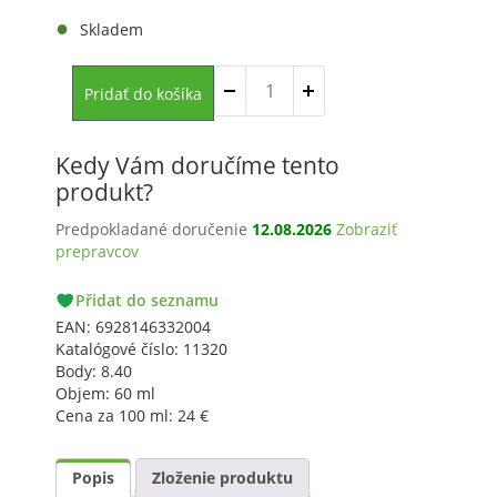
Skladem
množstvo
Pridať do košíka
Pleťová
voda
na
Kedy Vám doručíme tento
aknóznu
pleť,
produkt?
60ml
Predpokladané doručenie
12.08.2026
Zobraziť
prepravcov
PACKETA
Přidat do seznamu
GLS
EAN:
6928146332004
Katalógové číslo:
11320
Body:
8.40
Objem:
60 ml
Cena za 100 ml:
24
€
Popis
Zloženie produktu