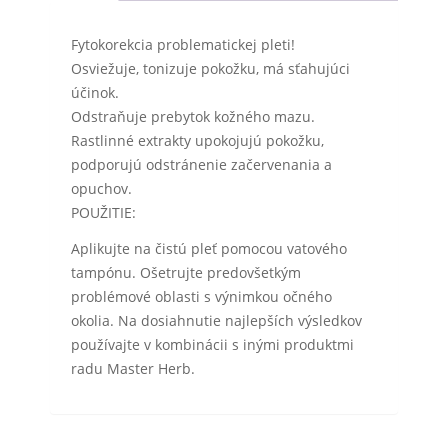
Fytokorekcia problematickej pleti!
Osviežuje, tonizuje pokožku, má sťahujúci
účinok.
Odstraňuje prebytok kožného mazu.
Rastlinné extrakty upokojujú pokožku,
podporujú odstránenie začervenania a
opuchov.
POUŽITIE:
Aplikujte na čistú pleť pomocou vatového
tampónu. Ošetrujte predovšetkým
problémové oblasti s výnimkou očného
okolia. Na dosiahnutie najlepších výsledkov
používajte v kombinácii s inými produktmi
radu Master Herb.