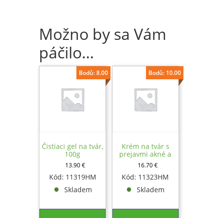
Možno by sa Vám
páčilo…
Bodů: 8.00
Bodů: 10.00
Čistiaci gel na tvár,
Krém na tvár s
100g
prejavmi akné a
jazvami, 20 ml
13.90
€
16.70
€
Kód: 11319HM
Kód: 11323HM
Skladem
Skladem