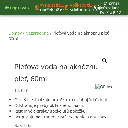
+421 277 270 579
Vyzkušajte nové moderné funkcie
Aplikace tianDe Beroun
Doprava zadarmo
info@tiandekozmetika.sk
Darček už od 40€
Stiahnite si svet tianDe do vr
Po–Pia 9–17
Nový nákupný zoznam
Jedinečný vernostný program
Nástroje lídra
Domov
/
Nezaradené
/ Pleťová voda na aknóznu pleť,
60ml
Pleťová voda na aknóznu
pleť, 60ml
14.40
€
Osviežuje, tonizuje pokožku, má sťahujúci účinok.
Odstraňuje prebytok kožného mazu.
Rastlinné extrakty upokojujú pokožku,
podporujú odstránenie začervenania a opuchov.
Na sklade